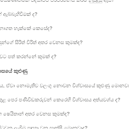
යේෂණාත්මක විද්යාවට පරිවර්තනය කිරීම නුසුදුසු ඇයි?
 ඇබ්බැහිවීමක් ද?
ඳුනාගත හැක්කේ කෙසේද?
න්ගේ සිරිත් විරිත් අතර වෙනස කුමක්ද?
ට පත් කරන්නේ කුමක් ද?
වාසයේ කුළුණු
ාසය, ඒවා නොමැතිව වලංගු නොවන විශ්වාසයේ කුළුණු මොනවා
 තුළ පෙර පණිවිඩකරුවන් කෙරෙහි විශ්වාසය අත්යවශ්ය ද?
 සහ ෂෙයිතාන් අතර වෙනස කුමක්ද?
ටුවනු ලැබීම සඳහා වන සාක්ෂි මොනවාද?