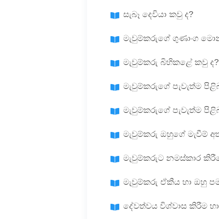
සැබෑ දෙවියා කවු ද?
මැවුම්කරුගේ ගුණාංග මොන
මැවුම්කරු බිහිකළේ කවු ද?
මැවුම්කරුගේ පැවැත්ම පි
මැවුම්කරුගේ පැවැත්ම පිළ
මැවුම්කරු ඔහුගේ මැවීම්
මැවුම්කරුට නමස්කාර කිර
මැවුම්කරු ඒකීය හා ඔහු 
දේවත්වය විශ්වාස කිරීම හ