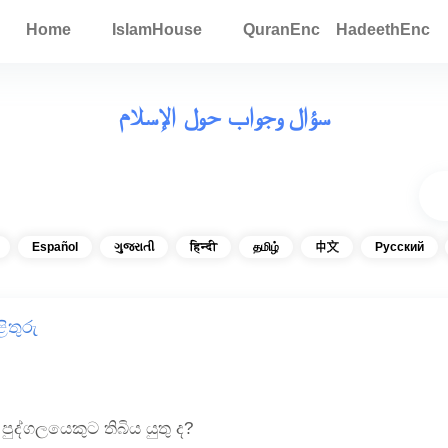
Home
IslamHouse
QuranEnc
HadeethEnc
سؤال وجواب حول الإسلام
Español
ગુજરાતી
हिन्दी
தமிழ்
中文
Русский
ිතුරු
පුද්ගලයෙකුට තිබිය යුතු ද?