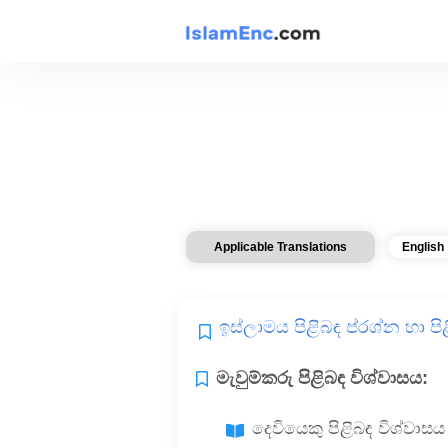
Applicable Translations
English
ඉස්ලාමය පිළිබඳ ප්රශ්න හා පිළ
මැවුම්කරු පිළිබඳ විශ්වාසය:
දෙවියෙකු පිළිබඳ විශ්වාසය 