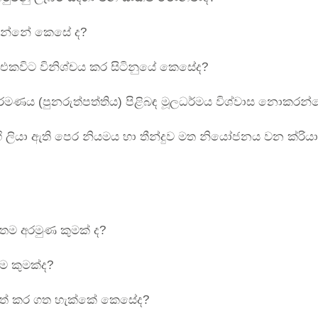
්වන්නේ කෙසේ ද?
 එකවිට විනිශ්චය කර සිටිනුයේ කෙසේද?
ක්රමණය (පුනරුත්පත්තිය) පිළිබඳ මූලධර්මය විශ්වාස නොකරන්
ි ලියා ඇති පෙර නියමය හා තීන්දුව මත නියෝජනය වන ක්රියාව
ම අරමුණ කුමක් ද?
ම කුමක්ද?
ෂාත් කර ගත හැක්කේ කෙසේද?