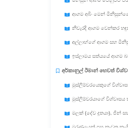
මිනිසුන් ආගම වෙනුවට පර්
ආගම අබිං මෙන් මිනිසුන්ගේ
නිවැරදි ආගම වෙන්කර හ
අල්ලාහ්ගේ ආගම සහ මිනිසු
ඉස්ලාමය සත්යයේ ආගම බව
අර්කානුල් ඊමාන් හෙවත් විශ්
මුස්ලිම්වරයෙකුගේ විශ්ව
මුස්ලිම්වරයාගේ විශ්වාසය
මලක් (දේව දූතයා), ජින්
මරණයෙන් පසු නැවත නැගි