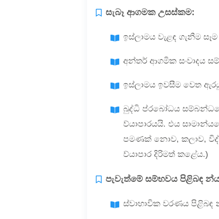
සැබෑ ආගමක උසස්කම:
ඉස්ලාමය වැළඳ ගැනීම සෑ
අන්තර් ආගමික සංවාදය සම
ඉස්ලාමය ඉවසීම වෙත ඇරය
බුද්ධි ප්රබෝධය සම්බන්ධය
ව්යාපාරයයි. එය සාමාන්ය
පමණක් නොව, කලාව, විද්
ව්යාපාර දිරිමත් කළේය.)
පැවැත්මේ සම්භවය පිළිබඳ න්
ස්වාභාවික වරණය පිළිබඳ 