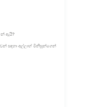
නේ ඇයි?
න් සඳහා අල්ලාහ් මිනිසුන්ගෙන්