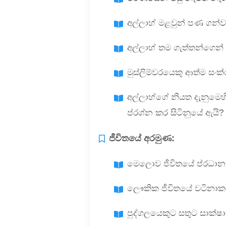
අල්ලාහ් මළවුන් පණ ගන
අල්ලාහ් තම ගැත්තන්ගෙන්
මුස්ලිම්වරයෙකු ආත්ම සං
අල්ලාහ්ගේ නියත දැනුමෙහ
ප්රශ්න කර සිටිනුයේ ඇයි?
ජීවිතයේ අරමුණ:
මෙලොව ජීවිතයේ ප්රධානත
ලෞකික ජීවිතයේ වටිනාක
පුද්ගලයෙකුට සතුට සාක්