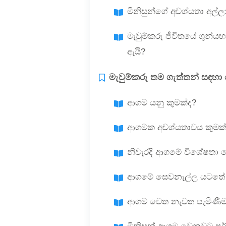
මිනිසුන්ගේ අවශ්යතා අල්
මැවුම්කරු ජීවිතයේ ශුන්
ඇයි?
මැවුම්කරු තම ගැත්තන් සඳහ
ආගම යනු කුමක්ද?
ආගමක අවශ්යතාවය කුමක්
නිවැරදි ආගමේ විශේෂතා
ආගමේ සෙවනැල්ල යටතේ ස
ආගම වෙත නැවත පැමිණීම 