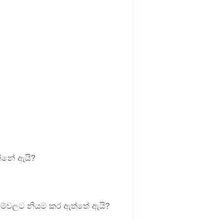
න්නේ ඇයි?
ැවීම්වලට නියම කර ඇත්තේ ඇයි?