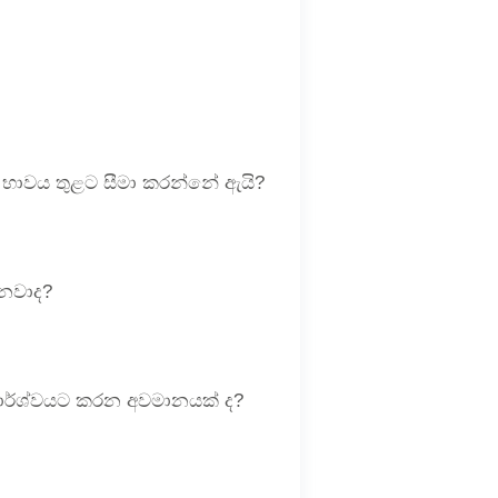
ය භාවය තුළට සීමා කරන්නේ ඇයි?
ොනවාද?
පාර්ශ්වයට කරන අවමානයක් ද?