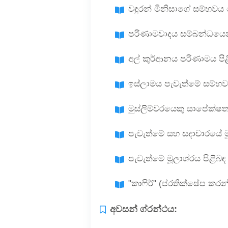
වඳුරන් මිනිසාගේ සම්භවය
පරිණාමවාදය සම්බන්ධයෙන
අල් කුර්ආනය පරිණාමය පි
ඉස්ලාමය පැවැත්මේ සම්භව
මුස්ලිම්වරයෙකු සාපේක්ෂත
පැවැත්මේ සහ සදාචාරයේ ම
පැවැත්මේ මූලාශ්රය පිළි
"කාෆිර්" (ප්රතික්ෂේප ක
අවසන් ග්රන්ථය: