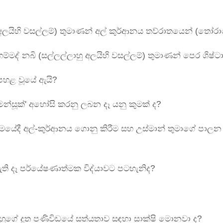
ු අලයිහි වසල්ලම්) තුමාණන් අල් කුර්ආනය තව්රාතයෙන් (තෝර
ම්මද් නබි (සල්ලල්ලාහු අලයිහි වසල්ලම්) තුමාණන් පෙර ශිෂ්ට
 පහළ වූයේ ඇයි?
මන්සූක්' අහෝසි කරනු ලබන දෑ යනු කුමක් ද?
මයේදී අල්-කුර්ආනය ගොනු කිරීම සහ උස්මාන් තුමාගේ පාලන ස
ඇති දෑ පර්යේෂණාත්මක විද්යාවට පටහැනිද?
 ඔහුගේ දූත පණිවිඩයේ සත්යතාව සඳහා සාක්ෂි මොනවා ද?