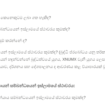
ම කෙනෙකුටම ලබා ගත හැකිද?
්බන්ධයෙන් ඉස්ලාමයේ ස්ථාවරය කුමක්ද?
ුම් කරන්නේ ද?
ෙන් ඉස්ලාමයේ ස්ථාවරය කුමක්ද? (බුද්ධි ප්රබෝධය යනු තර්ක
යෙන් හඳුන්වන්නේ බුද්ධත්වයේ යුගය, XNUMX වැනි යුගය ලෙසය
යාව, දර්ශනය සහ දේශපාලනය ද ආවරණය කළ ව්යාපාරයක් වූ 
යායන් සම්බන්ධයෙන් ඉස්ලාමයේ ස්ථාවරය:
න්යාය සම්බන්ධයෙන් ඉස්ලාමයේ ස්ථාවරය කුමක්ද?