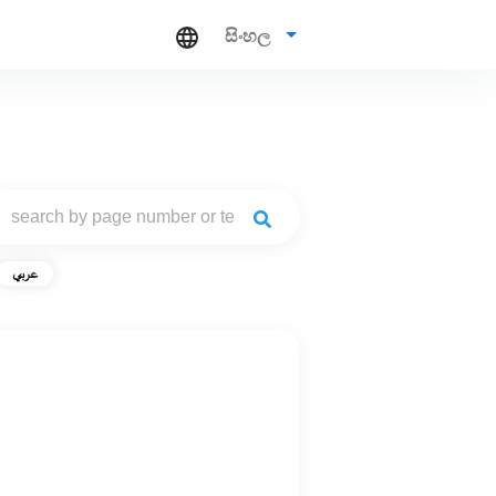
සිංහල
عربي