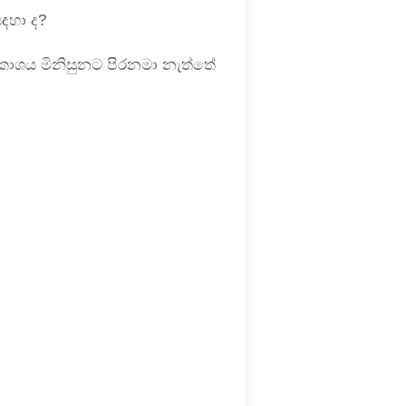
ඳහා ද?
කාශය මිනිසුනට පිරනමා නැත්තේ