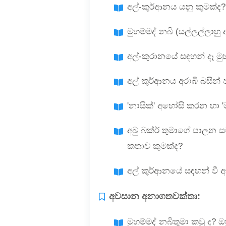
අල්-කුර්ආනය යනු කුමක්ද?
මුහම්මද් නබි (සල්ලල්ලාහ
අල්-කුරානයේ සඳහන් දෑ මුහ
අල් කුර්ආනය අරාබි බසින්
'නාසික්' අහෝසි කරන හා '
අබු බක්ර් තුමාගේ පාලන ස
කතාව කුමක්ද?
අල් කුර්ආනයේ සඳහන් වී 
අවසාන අනාගතවක්තෘ:
මුහම්මද් නබිතුමා කවු ද?