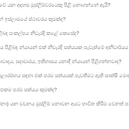
 වේ යන අදහස මුස්ලිම්වරයෙකු පිළි නොගන්නේ ඇයි?
් ඉස්ලාමයේ ස්ථාවරය කුමක්ද?
ළිබඳ සංකල්පය නිවැරදි කළේ කෙසේද?
ය පිළිබඳ න්යායන් එක් නිවැරදි සත්යයක පැවැත්මේ අනිවාර්ය
ාවාදය, සදාචාරය, ඉතිහාසය යනාදී න්යායන් පිළිගන්නවාද?
ූලාරම්භය සඳහා එක් පරම සත්යයක් පැවතීමට ඇති සාක්ෂි ම
බඳ එකම පරම සත්යය කුමක්ද?
රන්නා) යන වචනය මුස්ලිම් නොවන අයට භාවිත කිරීම වෙනත් 