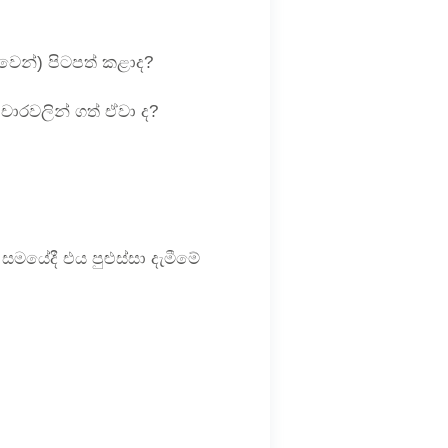
ාවෙන්) පිටපත් කළාද?
ාචාරවලින් ගත් ඒවා ද?
මයේදී එය පුළුස්සා දැමීමේ