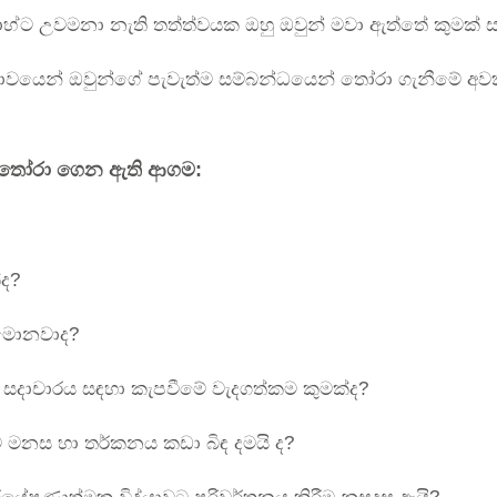
ලාහ්ට උවමනා නැති තත්ත්වයක ඔහු ඔවුන් මවා ඇත්තේ කුමක් ස
යභාවයෙන් ඔවුන්ගේ පැවැත්ම සම්බන්ධයෙන් තෝරා ගැනීමේ අව
ා තෝරා ගෙන ඇති ආගම:
ද?
 මොනවාද?
දාචාරය සඳහා කැපවීමේ වැදගත්කම කුමක්ද?
මනස හා තර්කනය කඩා බිඳ දමයි ද?