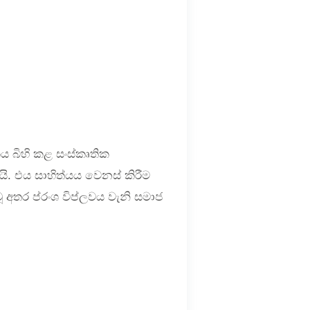
ය බිහි කළ සංස්කෘතික
ි. එය සාහිත්යය වෙනස් කිරීම
අතර ප්රංශ විප්ලවය වැනි සමාජ