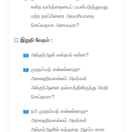
என்ற வார்த்தையைப் பயன்படுத்துவது
மற்ற தரப்பினரை அவமரியாதை
செய்வதாக அமையுமா?
இறுதி வேதம் :
அல்குர்ஆன் என்றால் என்ன?
முஹம்மத் ஸல்லல்லாஹு
அலைஹிவஸல்லம் அவர்கள்
அல்குர்ஆனை தவ்ராத்திலிருந்து பிரதி
செய்தாரா?
நபி முஹம்மத் ஸல்லல்லாஹு
அலைஹிவஸல்லம் அவர்கள்
அல்குர்ஆனில் வந்ததை ஆரம்ப கால