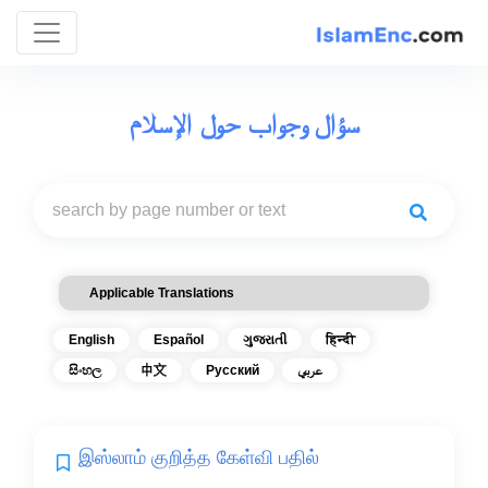
سؤال وجواب حول الإسلام
Applicable Translations
English
Español
ગુજરાતી
हिन्दी
සිංහල
中文
Русский
عربي
இஸ்லாம் குறித்த கேள்வி பதில்