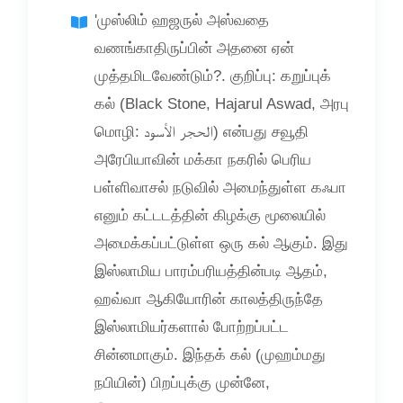
'முஸ்லிம் ஹஜருல் அஸ்வதை
வணங்காதிருப்பின் அதனை ஏன்
முத்தமிடவேண்டும்?. குறிப்பு: கறுப்புக்
கல் (Black Stone, Hajarul Aswad, அரபு
மொழி: الحجر الأسود‎) என்பது சவூதி
அரேபியாவின் மக்கா நகரில் பெரிய
பள்ளிவாசல் நடுவில் அமைந்துள்ள கஃபா
எனும் கட்டடத்தின் கிழக்கு மூலையில்
அமைக்கப்பட்டுள்ள ஒரு கல் ஆகும். இது
இஸ்லாமிய பாரம்பரியத்தின்படி ஆதம்,
ஹவ்வா ஆகியோரின் காலத்திருந்தே
இஸ்லாமியர்களால் போற்றப்பட்ட
சின்னமாகும். இந்தக் கல் (முஹம்மது
நபியின்) பிறப்புக்கு முன்னே,