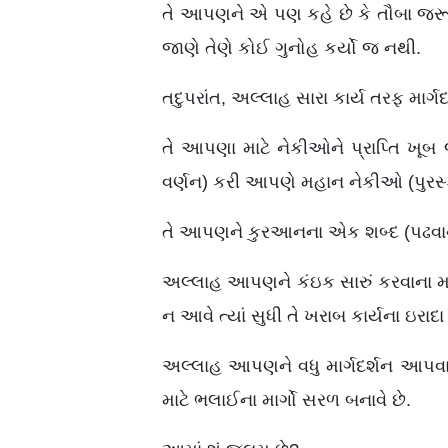
તે આપણને એ પણ કહે છે કે તૌબા જરૂરી 
જાણે તેણે કોઈ ગુનોહ કર્યો જ નથી.
તદુપરાંત, અલ્લાહ સારા કાર્ય તરફ માર
તે આપણા માટે નેકીઓને પ્રાપ્તિ ખૂબ જ
વર્ણન) કરી આપણે મહાન નેકીઓ (પુરસ્
તે આપણને કુરઆનના એક શબ્દ (પઢવા
અલ્લાહ આપણને કંઇક સારું કરવાના માત
ન આવે ત્યાં સુધી તે ખરાબ કાર્યના ઇર
અલ્લાહ આપણને વધુ માર્ગદર્શન આ
માટે ભલાઈના માર્ગો સરળ બનાવે છે.