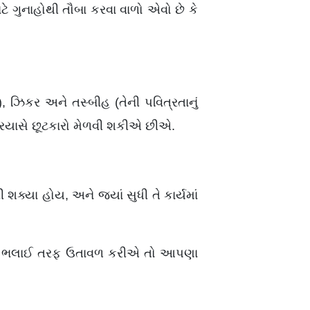
ટે ગુનાહોથી તૌબા કરવા વાળો એવો છે કે
), ઝિકર અને તસ્બીહ (તેની પવિત્રતાનું
્રયાસે છૂટકારો મેળવી શકીએ છીએ.
્યા હોય, અને જ્યાં સુધી તે કાર્યમાં
ણે ભલાઈ તરફ ઉતાવળ કરીએ તો આપણા