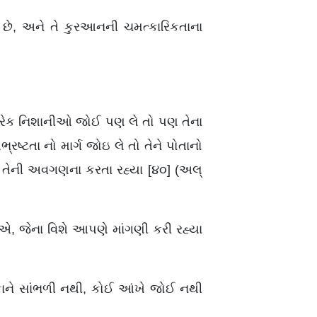
ાખે છે, અને તે કુરઆનની ચમત્કારિકતાના
 દરેક નિશાનીઓ જોઈ પણ લે તો પણ તેના
ષ્ટતા નો માર્ગ જોઇ લે તો તેને પોતાનો
ે તેની અવગણના કરતા રહ્યા [૪૦] (અલ્
, જેના વિશે આપણે માંગણી કરી રહ્યા
ાને સાંભળી નથી, કોઈ આંખે જોઈ નથી