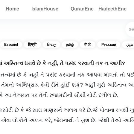
Home
IslamHouse
QuranEnc
HadeethEnc
Español
हिन्दी
සිංහල
தமிழ்
中文
Русский
عربي
ાં અસ્તિત્વ ધરાવે છે કે નહીં, તે પસંદ કરવાની તક ન આપી?
તિત્વમાં છે કે નહીં તે પસંદ કરવાની તક આપવા માંગતો તો પછ
રે તેમનો અભિપ્રાય કેવી રીતે હોઈ શકે? અહીં મુદ્દો અસ્તિત્વ 
ડર એ આ નેઅમત પર તેની રજામંદીની સૌથી મોટી દલીલ છે.
ોટી છે કે જે સારા માણસને અલગ કરે છે.જે પોતાના રબથી ખુશ
 એવા લોકોને અલગ કરે, જેમનાથી તે ખુશ છે. જેથી તેઓ આખિરત