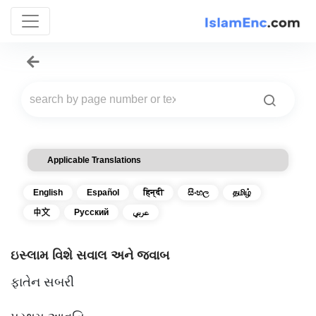
Applicable Translations
English
Español
हिन्दी
සිංහල
தமிழ்
中文
Русский
عربي
ઇસ્લામ વિશે સવાલ અને જવાબ
ફાતેન સબરી