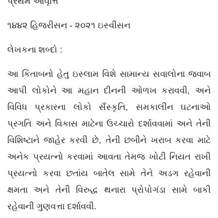
પ્રથમ આવૃત્તિ
૧૪૪૨ હિજરીસન - ૨૦૨૧ ઇસ્વીસન
લેખકના શબ્દો :
આ કિતાબનો હેતુ ઇસ્લામ વિશે સામાન્ય સવાલોના જવાબ
આપી લોકોને આ મહાન દીનની ઓળખ કરાવવી, અને
વિવિધ પ્રકારના લોકો સઁસ્કૃતિ, સમકાલીન ઘટનાઓ
પ્રગતિ અને વિકાસ માટેના ઉચ્ચારો દર્શાવવામાં અને તેની
વિશિષ્ટાને જાહેર કરવી છે, તેની છબીને ખરાબ કરવા માટે
અનેક પ્રયત્નો કરવામાં આવતા તેમજ ખોટી નિયત રાખી
પ્રયત્નો કરવા છતાંય બાતેલ સામે તેને અડગ રહેવાની
ક્ષમતા અને તેની વિરુદ્ધ થનારા પ્રોપોગંડા સામે બાકી
રહેવાની ગુણવત્તા દર્શાવવી.