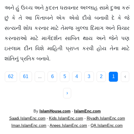
અને હું ઉચ્ચ અને કુદરત ધરાવનાર અલ્લાહ સામે દુઆ કરું
છું કે તે આ કિતાબને એક એવો દીવો બનાવી દે કે જે
સત્યની શોધ કરનાર માટે તેમજ ખુલ્લા દિમાગ અને વિચાર
કરનારાઓ માટે માર્ગદર્શન સાબિત થાય અને જેને પણ
ઇસ્લામ દીન વિશે માહિતી પ્રાપ્ત કરવી હોય તેના માટે
શાંતિનું પ્રતિક બનાવે.
62
61
...
6
5
4
3
2
1
‹
›
By
IslamHouse.com
-
IslamEnc.com
Saadi.IslamEnc.com
-
Kids.IslamEnc.com
-
Riyadh.IslamEnc.com
Iman.IslamEnc.com
-
Anees.IslamEnc.com
-
QA.IslamEnc.com