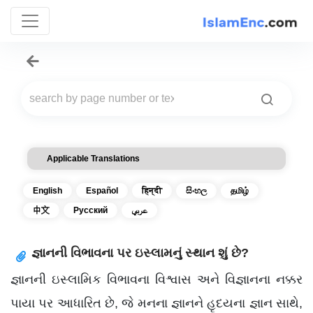
Applicable Translations
English
Español
हिन्दी
සිංහල
தமிழ்
中文
Русский
عربي
જ્ઞાનની વિભાવના પર ઇસ્લામનું સ્થાન શું છે?
જ્ઞાનની ઇસ્લામિક વિભાવના વિશ્વાસ અને વિજ્ઞાનના નક્કર
પાયા પર આધારિત છે, જે મનના જ્ઞાનને હૃદયના જ્ઞાન સાથે,