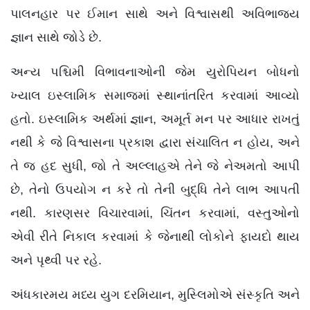
પાલનહાર પર ઈમાન સાથે અને વિશ્વાસથી અવિભાજ્ય
જ્ઞાન સાથે જોડે છે.
અન્ય પશ્ચિમી વિભાવનાઓની જેમ યુરોપિયન બોધનો
ખ્યાલ ઇસ્લામિક સમાજમાં સ્થાનાંતરિત કરવામાં આવ્યો
હતો. ઇસ્લામિક અર્થમાં જ્ઞાન, અમૂર્ત મન પર આધાર રાખતું
નથી કે જે વિશ્વાસના પ્રકાશ દ્વારા સંચાલિત ન હોય, અને
તે જ હદ સુધી, જો તે અલ્લાહએ તેને જે નેઅમતો આપી
છે, તેનો ઉપયોગ ન કરે તો તેની બુદ્ધિ તેને લાભ આપતી
નથી. કારણસર વિચારવામાં, ચિંતન કરવામાં, વસ્તુઓનો
એવી રીતે નિકાલ કરવામાં કે જેનાથી લોકોને ફાયદો થાય
અને પૃથ્વી પર રહે.
અંધકારમય મધ્ય યુગ દરમિયાન, મુસ્લિમોએ સંસ્કૃતિ અને