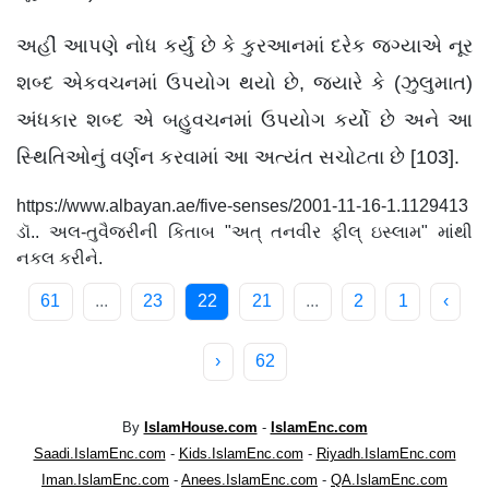
અહીં આપણે નોધ કર્યું છે કે કુરઆનમાં દરેક જગ્યાએ નૂર
શબ્દ એકવચનમાં ઉપયોગ થયો છે, જ્યારે કે (ઝુલુમાત)
અંધકાર શબ્દ એ બહુવચનમાં ઉપયોગ કર્યો છે અને આ
સ્થિતિઓનું વર્ણન કરવામાં આ અત્યંત સચોટતા છે [103].
https://www.albayan.ae/five-senses/2001-11-16-1.1129413
ડૉ.. અલ-તુવૈજરીની કિતાબ "અત્ તનવીર ફીલ્ ઇસ્લામ" માંથી
નકલ કરીને.
61
...
23
22
21
...
2
1
‹
›
62
By
IslamHouse.com
-
IslamEnc.com
Saadi.IslamEnc.com
-
Kids.IslamEnc.com
-
Riyadh.IslamEnc.com
Iman.IslamEnc.com
-
Anees.IslamEnc.com
-
QA.IslamEnc.com