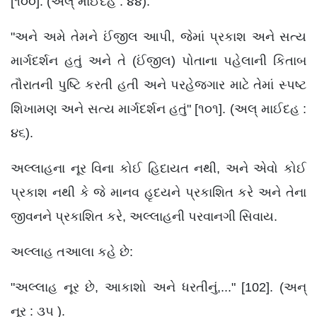
[૧૦૦]. (અલ્ માઈદહ : ૪૪).
"અને અમે તેમને ઈંજીલ આપી, જેમાં પ્રકાશ અને સત્ય
માર્ગદર્શન હતું અને તે (ઈંજીલ) પોતાના પહેલાની કિતાબ
તૌરાતની પુષ્ટિ કરતી હતી અને પરહેજગાર માટે તેમાં સ્પષ્ટ
શિખામણ અને સત્ય માર્ગદર્શન હતું" [૧૦૧]. (અલ્ માઈદહ :
૪૬).
અલ્લાહના નૂર વિના કોઈ હિદાયત નથી, અને એવો કોઈ
પ્રકાશ નથી કે જે માનવ હૃદયને પ્રકાશિત કરે અને તેના
જીવનને પ્રકાશિત કરે, અલ્લાહની પરવાનગી સિવાય.
અલ્લાહ તઆલા કહે છે:
"અલ્લાહ નૂર છે, આકાશો અને ધરતીનું,..." [102]. (અન્
નૂર : ૩૫ ).