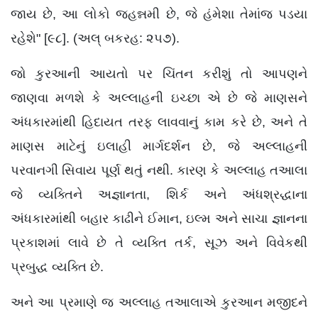
જાય છે, આ લોકો જહન્નમી છે, જે હંમેશા તેમાંજ પડયા
રહેશે" [૯૮]. (અલ્ બકરહ: ૨૫૭).
જો કુરઆની આયતો પર ચિંતન કરીશું તો આપણને
જાણવા મળશે કે અલ્લાહની ઇચ્છા એ છે જે માણસને
અંધકારમાંથી હિદાયત તરફ લાવવાનું કામ કરે છે, અને તે
માણસ માટેનું ઇલાહી માર્ગદર્શન છે, જે અલ્લાહની
પરવાનગી સિવાય પૂર્ણ થતું નથી. કારણ કે અલ્લાહ તઆલા
જે વ્યક્તિને અજ્ઞાનતા, શિર્ક અને અંધશ્રદ્ધાના
અંધકારમાંથી બહાર કાઢીને ઈમાન, ઇલ્મ અને સાચા જ્ઞાનના
પ્રકાશમાં લાવે છે તે વ્યક્તિ તર્ક, સૂઝ અને વિવેકથી
પ્રબુદ્ધ વ્યક્તિ છે.
અને આ પ્રમાણે જ અલ્લાહ તઆલાએ કુરઆન મજીદને