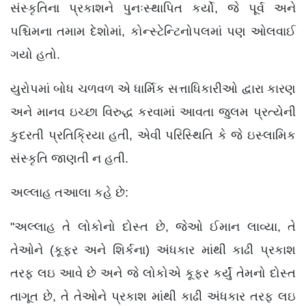
સંસ્કૃતિના પ્રકાશને પુનઃસ્થાપિત કર્યો, જે પૂર્વ અને
પશ્ચિમના તમામ દેશોમાં, કોન્સ્ટેન્ટિનોપલમાં પણ ઓલવાઈ
ગયો હતો.
યુરોપમાં બોધ ચળવળ એ ધાર્મિક સત્તાધિકારીઓ દ્વારા કારણ
અને માનવ ઇચ્છા વિરુદ્ધ કરવામાં આવતા જુલમ પ્રત્યેની
કુદરતી પ્રતિક્રિયા હતી, એવી પરિસ્થિતિ કે જે ઇસ્લામિક
સંસ્કૃતિ જાણતી ન હતી.
અલ્લાહ તઆલા કહે છે:
"અલ્લાહ તે લોકોનો દોસ્ત છે, જેઓ ઈમાન લાવ્યા, તે
તેઓને (કૂફર અને શિર્કના) અંધકાર માંથી કાઢી પ્રકાશ
તરફ લઇ આવે છે અને જે લોકોએ કૂફર કર્યું તેમનો દોસ્ત
તાગૂત છે, તે તેઓને પ્રકાશ માંથી કાઢી અંધકાર તરફ લઇ