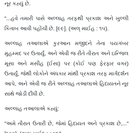
નૂર કહ્યું છે.
"...હવે તમારી પાસે અલ્લાહ તરફથી પ્રકાશ અને ખુલ્લી
કિતાબ આવી પહોંચી છે. [૯૯]. (અલ્ માઈહ : ૧૫).
અલ્લાહ તઆલાએ કુરઆન મજીદને તેના પયગંબર
મુહમ્મદ પર ઉતાર્યું, અને એવી જ રીતે તૌરાત અને ઇન્જિલ
મૂસા અને મસીહ (ઈસા) પર (કોઈ પણ ફેરફાર વગર)
ઉતાર્યું, જેથી લોકોને અંધકાર માંથી પ્રકાશ તરફ માર્ગદર્શન
આપે, અને એવી જ રીતે અલ્લાહ તઆલાએ હિદાયતને નૂર
સાથે જોડી દીધી છે.
અલ્લાહ તઆલાએ કહ્યું:
"અમે તૌરાત ઉતારી છે, જેમાં હિદાયત અને પ્રકાશ છે,..."