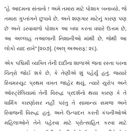
"હે આદમના સંતાનો ! અમે તમારા માટે પોશાક બનાવ્યો, જે
તમારા ગુપ્તાંગને છુપાવે છે, અને શણગાર માટેનું કારણ પણ
છે અને ડરવાવાળો પોશાક આ બધા કરતા વધારે ઉત્તમ છે,
આ અલ્લાહ તઆલાની નિશાનીઓ માંથી છે, જેથી આ
લોકો યાદ રાખે" [૨૦૭]. (અલ્ અઅરાફ: ૨૬).
એક પશ્ચિમી વ્યક્તિ તેની દાદીના શાળાએ જતા રસ્તા પરના
ચિત્રો જોઈ શકે છે, કે તેણીએ શું પહેર્યું હતું. જ્યારે
સ્વિમસ્યુટ પ્રથમ વખત જાહેર થયું, ત્યારે યુરોપ અને
ઑસ્ટ્રેલિયામાં તેની વિરુદ્ધ પ્રદર્શનો થયા કારણ કે તે
ધાર્મિક કારણોસર નહીં પરંતુ તે સામાન્ય સમજ અને
રિવાજની વિરુદ્ધ હતું. અને ઉત્પાદન કરતી કંપનીઓએ
મહિલાઓને તેને પહેરવા માટે પ્રોત્સાહિત કરવા માટે