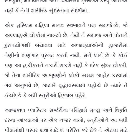
સંસ્કૃતિ, માન્યતાઓ અને વિચારોની દ્રષ્ટિએ કરવું જોઈએ
નહીં કે તેની શારીરિક સુંદરતાના સંદર્ભમાં.
એક મુસ્લિમ મહિલા માનવ સ્વભાવને પણ સમજે છે, જે
અલ્લાહએ લોકોમાં નાખ્યો છે, તેથી તે સમાજ અને પોતાને
દુરુપયોગથી બચાવવા માટે અજાણ્યાઓની હાજરીમાં
તેણીનો શણગાર પ્રગટ કરતી નથી. મને લાગે છે કે કોઈ
પણ આ હકીકતને નકારી શકશે નહીં કે દરેક સુંદર છોકરી,
જે તેના શારીરિક આભૂષણોને લોકો સમક્ષ જાહેર કરવામાં
ગર્વ અનુભવે છે, જ્યારે વૃદ્ધાવસ્થામાં પહોંચે છે ત્યારે તે
ઈચ્છે છે કે બધી સ્ત્રીઓ હિજાબ પહેરે.
આજકાલ પ્લાસ્ટિક સર્જરીના પરિણામે મૃત્યુ અને વિકૃતિ
દરના આંકડાઓ પર એક નજર નાખો, સ્ત્રીઓને આ બધી
પીડામાંથી પસાર થવા માટે શું પ્રેરિત કરે છે? તે એટલા માટે