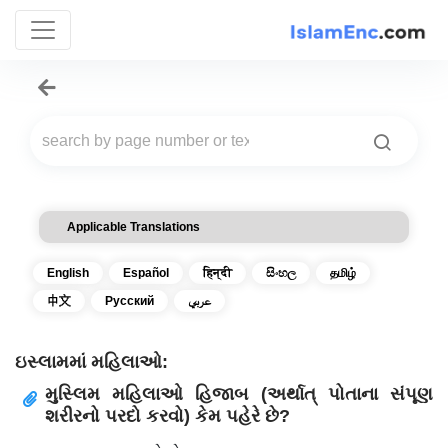
Applicable Translations
English
Español
हिन्दी
සිංහල
தமிழ்
中文
Русский
عربي
ઇસ્લામમાં મહિલાઓ:
મુસ્લિમ મહિલાઓ હિજાબ (અર્થાત્ પોતાના સંપૂણ
શરીરનો પરદો કરવો) કેમ પહેરે છે?