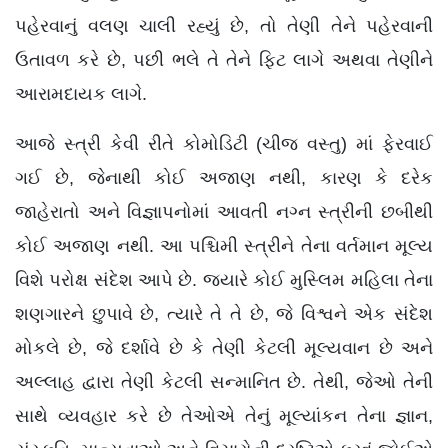
પહેરવાનું વલણ ચાલી રહ્યું છે, તો તેણી તેને પહેરવાની
ઉતાવળ કરે છે, પછી ભલે તે તેને ફિટ લાગે અથવા તેણીને
આરામદાયક લાગે.
આજે સ્ત્રી કેવી રીતે કોમોડિટી (ચીજ વસ્તુ) માં ફેરવાઈ
ગઈ છે, જેનાથી કોઈ અજાણ નથી, કારણ કે દરેક
જાહેરાતો અને વિજ્ઞાપનોમાં આવતી નગ્ન સ્ત્રીની છબીથી
કોઈ અજાણ નથી. આ પશ્ચિમી સ્ત્રીને તેના વર્તમાન મૂલ્ય
વિશે પરોક્ષ સંદેશ આપે છે. જ્યારે કોઈ મુસ્લિમ મહિલા તેના
શણગારને છુપાવે છે, ત્યારે તે તે છે, જે વિશ્વને એક સંદેશ
મોકલે છે, જે દર્શાવે છે કે તેણી કેટલી મૂલ્યવાન છે અને
અલ્લાહ દ્વારા તેણી કેટલી સન્માનિત છે. તેથી, જેઓ તેની
સાથે વ્યવહાર કરે છે તેઓએ તેનું મૂલ્યાંકન તેના જ્ઞાન,