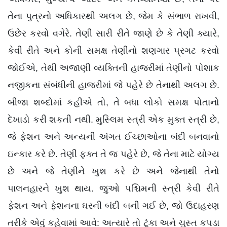
તેના પુત્રનો અધિકારથી અલગ છે, જેમ કે સંભાળ રાખવી,
ઉછેર કરવો વગેરે. તેણી સારી રીતે જાણે છે કે તેણી ક્યારે,
કેવી રીતે અને કોની સમક્ષ તેણીનો શણગાર પ્રગટ કરવો
જોઈએ, તેથી અજાણી વ્યક્તિની હાજરીમાં તેણીનો પોશાક
નજીકના સંબંધીની હાજરીમાં જે પહેરે છે તેનાથી અલગ છે.
બીજા શબ્દોમાં કહીએ તો, તે બધા લોકો સમક્ષ પોતાનો
દેખાડો કરી શકતી નથી. મુસ્લિમ સ્ત્રી એક મુક્ત સ્ત્રી છે,
જે ફેશન અને અન્યની અંગત ઈચ્છાઓના બંદી બનવાનો
ઇન્કાર કરે છે. તેણી ફક્ત તે જ પહેરે છે, જે તેના માટે યોગ્ય
છે અને જે તેણીને ખુશ કરે છે અને જેનાથી તેનો
પાલનહારને ખુશ થાય. જુઓ પશ્ચિમની સ્ત્રી કેવી રીતે
ફેશન અને ફેશનના ઘરની બંદી બની ગઈ છે, જો ઉદાહરણ
તરીકે એવું કહેવામાં આવે: અત્યારે તો ટૂંકા અને ચુસ્ત કપડા