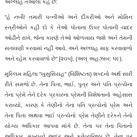
અલ્લાહ તઆલા કહે છે:
"હે નબી! તમારી પત્નીઓ અને દીકરીઓ અને મોમિન
સ્ત્રીઓને કહી દો કે તેઓ પોતાના ઉપર પોતાની ચાદર
ઓઢીને રાખે, જેના કારણે તેઓ ઓળખાય જશે અને તેમની
સતાવણી કરવામાં નહીં આવે, અને અલ્લાહ માફ કરવાવાળો
અને રહેમ કરવાવાળો છે" [૨૦૫]. (અલ્ અહઝાબ: ૫૯).
મુસ્લિમ મહિલા "ખુસુસિયહ" (વિશિષ્ટતા) શબ્દનો અર્થ સારી
રીતે સમજે છે. તેના પિતા, ભાઈ, પુત્ર અને પતિ પ્રત્યેના
તેના પ્રેમે તેને દરેક પ્રકારના પ્રેમની વિશેષતાનો અહેસાસ
કરાવ્યો, કારણ કે તેણીનો તેના પતિ પ્રત્યેનો પ્રેમ અને
તેના પિતા અથવા ભાઈ પ્રત્યેનો પ્રેમ તેણીને દરેકને તેનો
યોગ્ય અધિકાર આપવા માંગે છે. તેના પર તેના પિતાનો
અધિકાર, મુખ્યત્વે આદર અને કર્તવ્યનિષ્ઠા છે, તેના પર