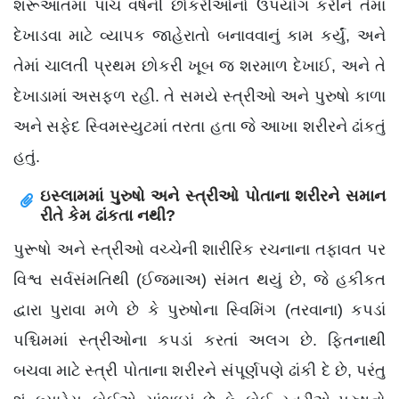
શરૂઆતમાં પાંચ વર્ષની છોકરીઓનો ઉપયોગ કરીને તેમાં
દેખાડવા માટે વ્યાપક જાહેરાતો બનાવવાનું કામ કર્યું, અને
તેમાં ચાલતી પ્રથમ છોકરી ખૂબ જ શરમાળ દેખાઈ, અને તે
દેખાડામાં અસફળ રહી. તે સમયે સ્ત્રીઓ અને પુરુષો કાળા
અને સફેદ સ્વિમસ્યુટમાં તરતા હતા જે આખા શરીરને ઢાંકતું
હતું.
ઇસ્લામમાં પુરુષો અને સ્ત્રીઓ પોતાના શરીરને સમાન
રીતે કેમ ઢાંકતા નથી?
પુરૂષો અને સ્ત્રીઓ વચ્ચેની શારીરિક રચનાના તફાવત પર
વિશ્વ સર્વસંમતિથી (ઈજમાઅ) સંમત થયું છે, જે હકીકત
દ્વારા પુરાવા મળે છે કે પુરુષોના સ્વિમિંગ (તરવાના) કપડાં
પશ્ચિમમાં સ્ત્રીઓના કપડાં કરતાં અલગ છે. ફિતનાથી
બચવા માટે સ્ત્રી પોતાના શરીરને સંપૂર્ણપણે ઢાંકી દે છે, પરંતુ