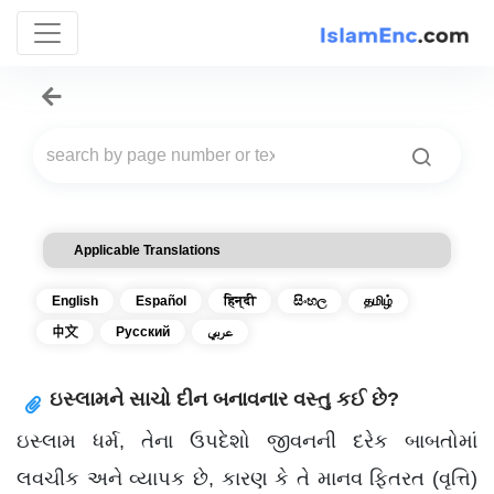
Applicable Translations
English
Español
हिन्दी
සිංහල
தமிழ்
中文
Русский
عربي
ઇસ્લામને સાચો દીન બનાવનાર વસ્તુ કઈ છે?
ઇસ્લામ ધર્મ, તેના ઉપદેશો જીવનની દરેક બાબતોમાં
લવચીક અને વ્યાપક છે, કારણ કે તે માનવ ફિતરત (વૃત્તિ)