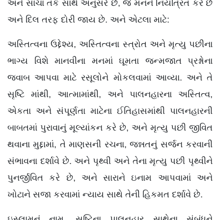
અને સાચા તર્ક સાથે અનુસરે છે, જે મનને નિયંત્રિત કરે છે
અને દિલ તરફ દોરી જાય છે. અને એટલા માટે:
અસ્તિત્વના ઉદ્દેશ્ય, અસ્તિત્વના સ્ત્રોત અને મૃત્યુ પછીના
ભાગ્ય વિશે માનવીના મનમાં ઘૂમતા જન્મજાત પ્રશ્નોના
જવાબ આપવા માટે રસૂલોને મોકલવામાં આવ્યા. અને તે
સૃષ્ટિ માંથી, આત્મામાંથી, અને પાલનહારના અસ્તિત્વ,
એકતા અને સંપૂર્ણતા માટેના ઈતિહાસમાંથી પાલનહારની
બાબતમાં પુરાવાનું મૂલ્યાંકન કરે છે, અને મૃત્યુ પછી જીવિત
થવાના મુદ્દામાં, તે માણસની રચના, જન્નતનું સર્જન કરવાની
સંભાવના દર્શાવે છે. અને પૃથ્વી અને તેના મૃત્યુ પછી પૃથ્વીને
પુનર્જીવિત કરે છે, અને સારાને ઇનામ આપવામાં અને
ખોટાને સજા કરવામાં ન્યાય સાથે તેની હિકમત દર્શાવે છે.
ઇસ્લામનું નામ, સૃષ્ટિના પાલનહાર સાથેના સંબંધને