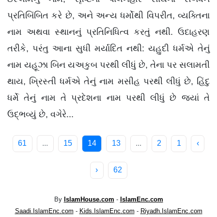
પ્રતિબિંબિત કરે છે, અને અન્ય ધર્મોથી વિપરીત, વ્યક્તિના
નામ અથવા સ્થાનનું પ્રતિનિધિત્વ કરતું નથી. ઉદાહરણ
તરીકે, પરંતુ આના સુધી મર્યાદિત નથી: યહુદી ધર્મએ તેનું
નામ યહૂઝા બિન યઅકુબ પરથી લીધું છે, તેના પર સલામતી
થાય, ખ્રિસ્તી ધર્મએ તેનું નામ મસીહ પરથી લીધું છે, હિંદુ
ધર્મે તેનું નામ તે પ્રદેશના નામ પરથી લીધું છે જ્યાં તે
ઉદ્ભવ્યું છે, વગેરે...
61
...
15
14
13
...
2
1
‹
›
62
By
IslamHouse.com
-
IslamEnc.com
Saadi.IslamEnc.com
-
Kids.IslamEnc.com
-
Riyadh.IslamEnc.com