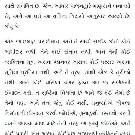
સાથે સંબંધિત છે, જેના આધારે પાલનહારે માણસને બનાવ્યો
છે, અને આ ધર્મ આ વૃત્તિના નિયમો અનુસાર આવ્યો છે.
જેવુ કે:
એક જ ઇલાહ પર ઈમાન, અને તે સાચો સર્જક જેનો કોઈ
ભાગીદાર નથી, તેને કોઈ સંતાન નથી, અને તેની કોઈ
વ્યક્તિના મૂખ અથવા જાનવર અથવા કોઈ પથ્થર અથવા
મૂર્તિમાં પ્રતિમા નથી, અને તે ત્રણ માંથી એક કે ત્રીજો
નથી. અને કોઈ વસિલા વગર ફક્ત આ જ સર્જકની
ઈબાદત કરો. તે સૃષ્ટિનો નિર્માતા છે અને જે કંઈ તેમાં છે
તેનો પણ, અને તેના જેવું કોઈ નથી. મનુષ્યોએ એકલા
નિર્માતાની ઈબાદત કરવી જોઈએ, ગુનાહથી પસ્તાવો કરતી
વખતે અથવા મદદ માટે તેની તરફ જ ફરવું જોઈએ, અને
કોઈ પાદરી, સંત અથવા કોઈપણ મધ્યસ્થી વ્યક્તિને વચ્ચે