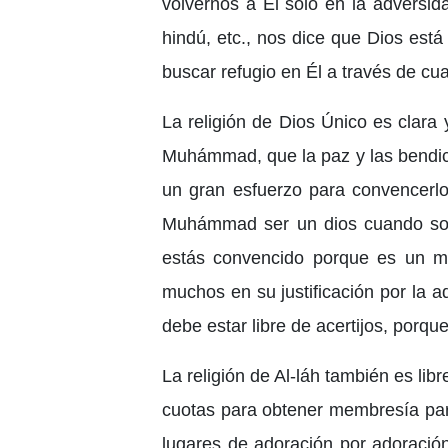
volvernos a Él solo en la adversida
hindú, etc., nos dice que Dios es
buscar refugio en Él a través de cu
La religión de Dios Único es clara 
Muhámmad, que la paz y las bendici
un gran esfuerzo para convencerl
Muhámmad ser un dios cuando solí
estás convencido porque es un mi
muchos en su justificación por la a
debe estar libre de acertijos, porqu
La religión de Al-láh también es libr
cuotas para obtener membresía para 
lugares de adoración por adoració