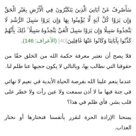
سَأَصْرِفُ عَنْ آيَاتِيَ الَّذِينَ يَتَكَبَّرُونَ فِي الْأَرْضِ بِغَيْرِ الْحَقِّ
وَإِن يَرَوْا كُلَّ آيَةٍ لَّا يُؤْمِنُوا بِهَا وَإِن يَرَوْا سَبِيلَ الرُّشْدِ لَا
يَتَّخِذُوهُ سَبِيلًا وَإِن يَرَوْا سَبِيلَ الْغَيِّ يَتَّخِذُوهُ سَبِيلًا ۚ ذَٰلِكَ بِأَنَّهُمْ
كَذَّبُوا بِآيَاتِنَا وَكَانُوا عَنْهَا غَافِلِينَ
[40]
(الأعراف: 146)
.
فلا يصح أن نعتبر معرفة حكمة الله من الخلق حقًا من
حقوقنا التي نطالب بها، وبالتالي لا يكون حجبها عنا ظلم لنا.
عندما ينعم علينا الله بفرصة الحياة الأبدية في نعيم لا نهائي
في جنة فيها ما لا أذن سمعت ولا عين رأت ولا خطر على
قلب بشر. فأي ظلم في هذا؟
يمنحنا الإرادة الحرة لنقرر بأنفسنا فنختارها أو نختار
العذاب.