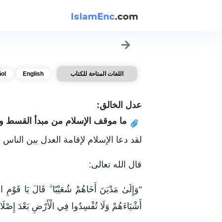
اللغات المتاحة للكتاب
English
ol
عدل الخالق:
ما موقف الإسلام من مبدأ القسط و
لقد دعا الإسلام لإقامة العدل بين الناس
قال الله تعالى:
"وَإِلَىٰ مَدْيَنَ أَخَاهُمْ شُعَيْبًا ۗ قَالَ يَا قَوْمِ اعْ
أَشْيَاءَهُمْ وَلَا تُفْسِدُوا فِي الْأَرْضِ بَعْدَ إِصْلَاحِ