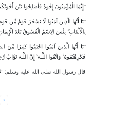
"إِنَّمَا الْمُؤْمِنُونَ إِخْوَةٌ فَأَصْلِحُوا بَيْنَ أَخَوَيْكُم
"يَا أَيُّهَا الَّذِينَ آمَنُوا لَا يَسْخَرْ قَوْمٌ مِّن قَوْ
بِالْأَلْقَابِ ۖ بِئْسَ الِاسْمُ الْفُسُوقُ بَعْدَ الْإِيمَان
"يَا أَيُّهَا الَّذِينَ آمَنُوا اجْتَنِبُوا كَثِيرًا مِّنَ 
فَكَرِهْتُمُوهُ ۚ وَاتَّقُوا اللَّـهَ ۚ إِنَّ اللَّـهَ تَوَّابٌ رّ
قال رسول الله صلى الله عليه وسلم: "ل
‹