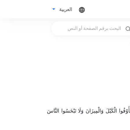
العربية
فَأَوْفُوا الْكَيْلَ وَالْمِيزَانَ وَلَا تَبْخَسُوا النَّاسَ