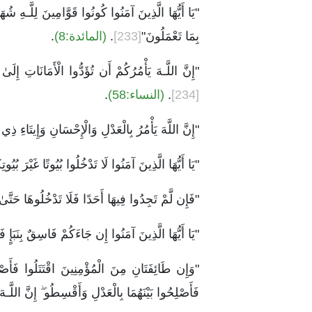
"يَا أَيُّهَا الَّذِينَ آمَنُوا كُونُوا قَوَّامِينَ لِلَّـهِ شُهَد
بِمَا تَعْمَلُونَ"
[233]
.
(المائدة:8)
.
"إِنَّ اللَّـهَ يَأْمُرُكُمْ أَن تُؤَدُّوا الْأَمَانَاتِ إِلَ
[234]
.
(النساء:58)
.
"إِنَّ اللَّهَ يَأْمُرُ بِالْعَدْلِ وَالْإِحْسَانِ وَإِيتَاءِ ذِ
"يَا أَيُّهَا الَّذِينَ آمَنُوا لَا تَدْخُلُوا بُيُوتًا غَيْرَ بُيُ
"فَإِن لَّمْ تَجِدُوا فِيهَا أَحَدًا فَلَا تَدْخُلُوهَا حَتَّى
"يَا أَيُّهَا الَّذِينَ آمَنُوا إِن جَاءَكُمْ فَاسِقٌ بِنَبَإٍ 
"وَإِن طَائِفَتَانِ مِنَ الْمُؤْمِنِينَ اقْتَتَلُوا فَأَصْ
فَأَصْلِحُوا بَيْنَهُمَا بِالْعَدْلِ وَأَقْسِطُو ۖ إِنَّ اللّ