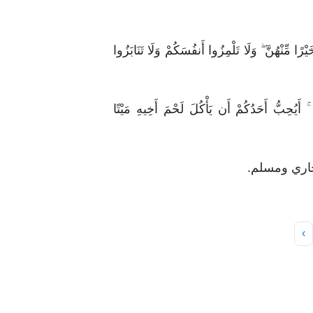
 مِّنْهُنَّ ۖ وَلَا تَلْمِزُوا أَنفُسَكُمْ وَلَا تَنَابَزُوا
ۚ أَيُحِبُّ أَحَدُكُمْ أَن يَأْكُلَ لَحْمَ أَخِيهِ مَيْتًا
خاري ومسلم.
›