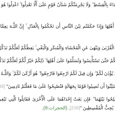
َاءَ بِالْقِسْطِ ۖ وَلَا يَجْرِمَنَّكُمْ شَنَآنُ قَوْمٍ عَلَىٰ أَلَّا تَعْدِلُوا ۚ اعْدِلُوا هُوَ أَق
ىٰ أَهْلِهَا وَإِذَا حَكَمْتُم بَيْنَ النَّاسِ أَن تَحْكُمُوا بِالْعَدْلِ ۚ إِنَّ اللَّـهَ نِعِم
ي الْقُرْبَىٰ وَيَنْهَىٰ عَنِ الْفَحْشَاءِ وَالْمُنكَرِ وَالْبَغْيِ ۚ يَعِظُكُمْ لَعَلَّكُمْ تَذَك
وتِكُمْ حَتَّىٰ تَسْتَأْنِسُوا وَتُسَلِّمُوا عَلَىٰ أَهْلِهَا ۚ ذَٰلِكُمْ خَيْرٌ لَّكُمْ لَعَلَّكُمْ تَذ
ٰ يُؤْذَنَ لَكُمْ ۖ وَإِن قِيلَ لَكُمُ ارْجِعُوا فَارْجِعُوا ۖ هُوَ أَزْكَىٰ لَكُمْ ۚ وَاللَّـهُ 
فَتَبَيَّنُوا أَن تُصِيبُوا قَوْمًا بِجَهَالَةٍ فَتُصْبِحُوا عَلَىٰ مَا فَعَلْتُمْ نَادِمِينَ"
[238]
لِحُوا بَيْنَهُمَا ۖ فَإِن بَغَتْ إِحْدَاهُمَا عَلَى الْأُخْرَىٰ فَقَاتِلُوا الَّتِي تَبْغ
َـهَ يُحِبُّ الْمُقْسِطِينَ "
[239]
.
(الحجرات:9)
.