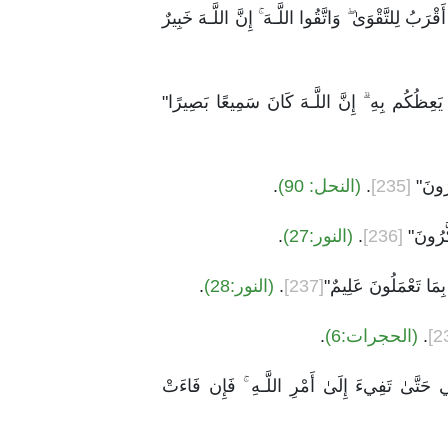
ْرَبُ لِلتَّقْوَىٰ ۖ وَاتَّقُوا اللَّـهَ ۚ إِنَّ اللَّـهَ خَبِيرٌ
َّا يَعِظُكُم بِهِ ۗ إِنَّ اللَّـهَ كَانَ سَمِيعًا بَصِيرًا"
َّرُونَ"
[235]
.
(النحل: 90)
.
َكَّرُونَ"
[236]
.
(النور:27)
.
بِمَا تَعْمَلُونَ عَلِيمٌ"
[237]
.
(النور:28)
.
.
(الحجرات:6)
.
ِي حَتَّىٰ تَفِيءَ إِلَىٰ أَمْرِ اللَّـهِ ۚ فَإِن فَاءَتْ