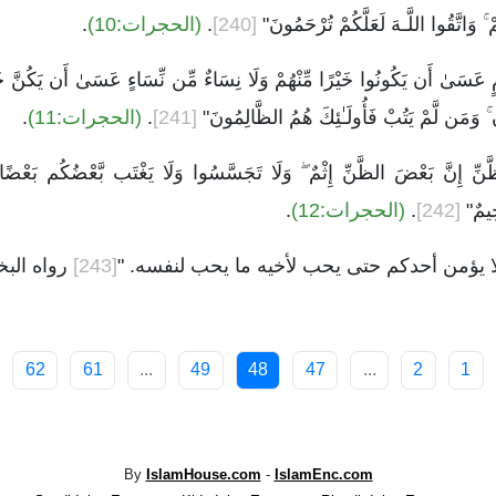
ْ ۚ وَاتَّقُوا اللَّـهَ لَعَلَّكُمْ تُرْحَمُونَ"
[240]
.
(الحجرات:10)
.
مٍ عَسَىٰ أَن يَكُونُوا خَيْرًا مِّنْهُمْ وَلَا نِسَاءٌ مِّن نِّسَاءٍ عَسَىٰ أَن يَكُنَّ خَيْرًا
ِ ۚ وَمَن لَّمْ يَتُبْ فَأُولَـٰئِكَ هُمُ الظَّالِمُونَ"
[241]
.
(الحجرات:11)
.
الظَّنِّ إِنَّ بَعْضَ الظَّنِّ إِثْمٌ ۖ وَلَا تَجَسَّسُوا وَلَا يَغْتَب بَّعْضُكُم بَعْضًا 
َحِيمٌ"
[242]
.
(الحجرات:12)
.
ا يؤمن أحدكم حتى يحب لأخيه ما يحب لنفسه. "
[243]
رواه الب
62
61
...
49
48
47
...
2
1
By
IslamHouse.com
-
IslamEnc.com