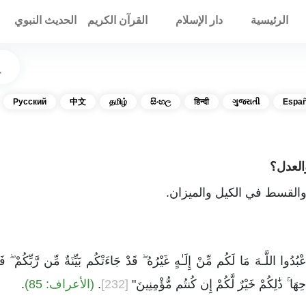
الرئيسية
دار الإسلام
القرآن الكريم
الحديث النبوي
Русский
中文
தமிழ்
සිංහල
हिन्दी
ગુજરાતી
Españ
العدل؟
 والقسط في الكيل والميزان.
بُدُوا اللَّـهَ مَا لَكُم مِّنْ إِلَـٰهٍ غَيْرُهُ ۖ قَدْ جَاءَتْكُم بَيِّنَةٌ مِّن رَّبِّكُمْ ۖ 
هَا ۚ ذَٰلِكُمْ خَيْرٌ لَّكُمْ إِن كُنتُم مُّؤْمِنِينَ"
[232]
.
(الأعراف: 85)
.